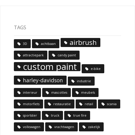
TAGS
airbrush
3D
achtbaan
attractiepark
candy paint
custom paint
e-bike
harley-davidson
industrie
interieur
mascottes
meubels
motorfiets
restauratie
retail
scania
sportster
truck
true fire
volkswagen
vrachtwagen
zakelijk