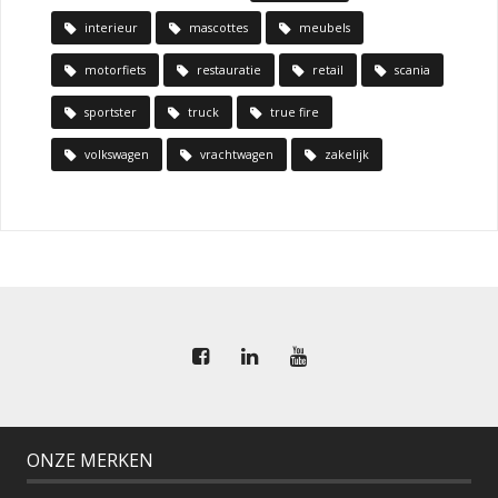
interieur
mascottes
meubels
motorfiets
restauratie
retail
scania
sportster
truck
true fire
volkswagen
vrachtwagen
zakelijk
ONZE MERKEN