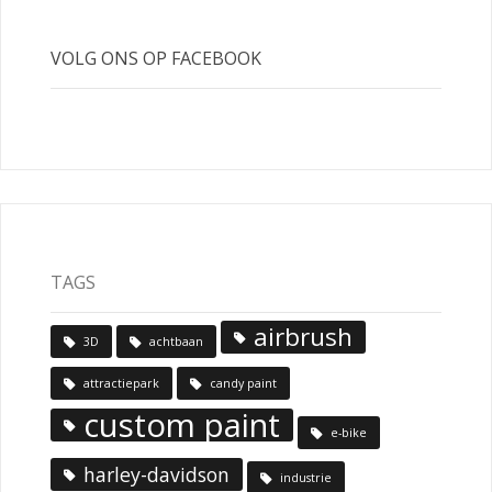
VOLG ONS OP FACEBOOK
TAGS
airbrush
3D
achtbaan
attractiepark
candy paint
custom paint
e-bike
harley-davidson
industrie