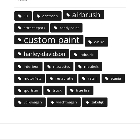
airbrush
3D
achtbaan
attractiepark
candy paint
custom paint
e-bike
harley-davidson
industrie
interieur
mascottes
meubels
motorfiets
restauratie
retail
scania
sportster
truck
true fire
volkswagen
vrachtwagen
zakelijk