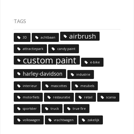
TAGS
airbrush
3D
achtbaan
attractiepark
candy paint
custom paint
e-bike
harley-davidson
industrie
interieur
mascottes
meubels
motorfiets
restauratie
retail
scania
sportster
truck
true fire
volkswagen
vrachtwagen
zakelijk