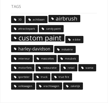
TAGS
airbrush
3D
achtbaan
attractiepark
candy paint
custom paint
e-bike
harley-davidson
industrie
interieur
mascottes
meubels
motorfiets
restauratie
retail
scania
sportster
truck
true fire
volkswagen
vrachtwagen
zakelijk