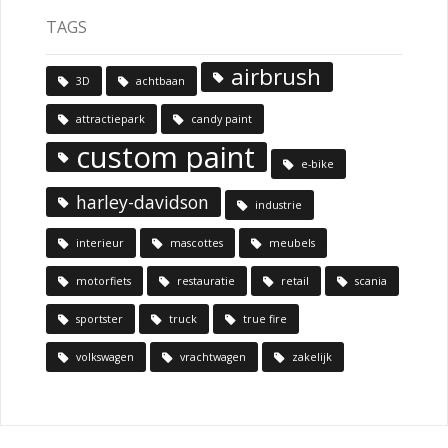
TAGS
airbrush
3D
achtbaan
attractiepark
candy paint
custom paint
e-bike
harley-davidson
industrie
interieur
mascottes
meubels
motorfiets
restauratie
retail
scania
sportster
truck
true fire
volkswagen
vrachtwagen
zakelijk