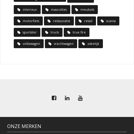
interieur
mascottes
meubels
motorfiets
restauratie
retail
scania
sportster
truck
true fire
volkswagen
vrachtwagen
zakelijk
ONZE MERKEN