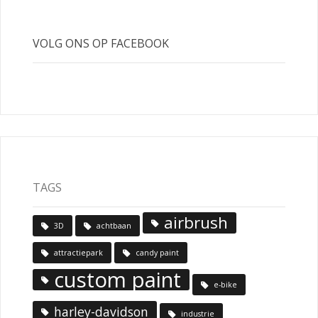
VOLG ONS OP FACEBOOK
TAGS
airbrush
3D
achtbaan
attractiepark
candy paint
custom paint
e-bike
harley-davidson
industrie