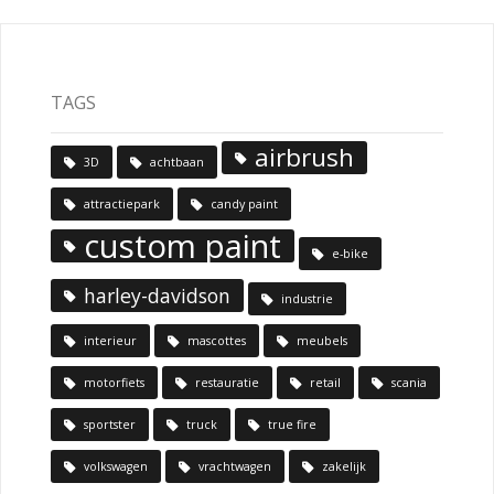
TAGS
airbrush
3D
achtbaan
attractiepark
candy paint
custom paint
e-bike
harley-davidson
industrie
interieur
mascottes
meubels
motorfiets
restauratie
retail
scania
sportster
truck
true fire
volkswagen
vrachtwagen
zakelijk