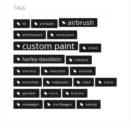
TAGS
airbrush
3D
achtbaan
attractiepark
candy paint
custom paint
e-bike
harley-davidson
industrie
interieur
mascottes
meubels
motorfiets
restauratie
retail
scania
sportster
truck
true fire
volkswagen
vrachtwagen
zakelijk