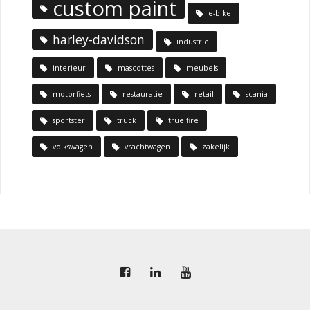
custom paint
e-bike
harley-davidson
industrie
interieur
mascottes
meubels
motorfiets
restauratie
retail
scania
sportster
truck
true fire
volkswagen
vrachtwagen
zakelijk