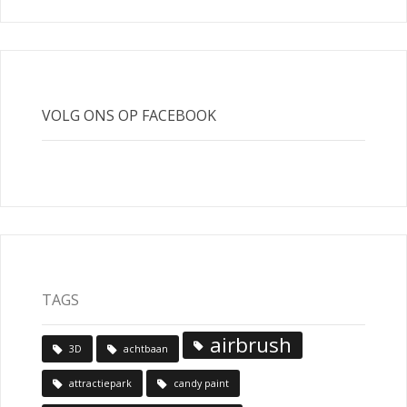
VOLG ONS OP FACEBOOK
TAGS
airbrush
3D
achtbaan
attractiepark
candy paint