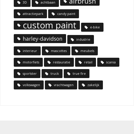
airbrush
3D
achtbaan
attractiepark
candy paint
custom paint
e-bike
harley-davidson
industrie
interieur
mascottes
meubels
motorfiets
restauratie
retail
scania
sportster
truck
true fire
volkswagen
vrachtwagen
zakelijk