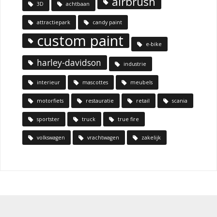
airbrush
3D
achtbaan
attractiepark
candy paint
custom paint
e-bike
harley-davidson
industrie
interieur
mascottes
meubels
motorfiets
restauratie
retail
scania
sportster
truck
true fire
volkswagen
vrachtwagen
zakelijk