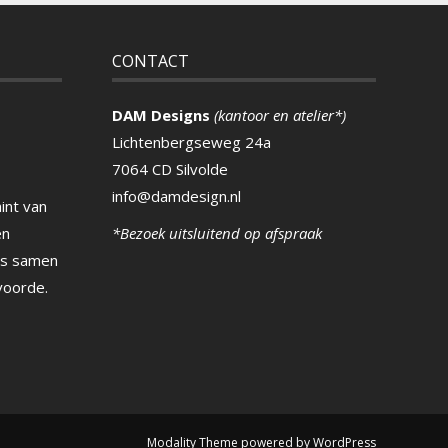
CONTACT
DAM Designs
(kantoor en atelier*)
Lichtenbergseweg 24a
7064 CD Silvolde
info@damdesign.nl
int van
en
*Bezoek uitsluitend op afspraak
ns samen
voorde.
Modality Theme
powered by
WordPress