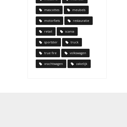
mascottes
meubels
motorfiets
restauratie
retail
scania
sportster
truck
true fire
volkswagen
vrachtwagen
zakelijk