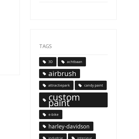
TAGS
3D
achtbaan
airbrush
attractiepark
candy paint
custom
paint
e-bike
harley-davidson
industrie
interieur