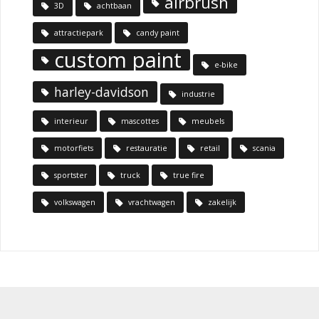
airbrush
3D
achtbaan
attractiepark
candy paint
custom paint
e-bike
harley-davidson
industrie
interieur
mascottes
meubels
motorfiets
restauratie
retail
scania
sportster
truck
true fire
volkswagen
vrachtwagen
zakelijk