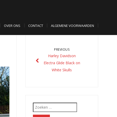
OVER ONS
CONTACT
ALGEMENE VOORWAARDEN
PREVIOUS
Harley Davidson
Electra Glide Black on
White Skulls
Zoeken
naar: