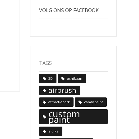
VOLG ONS OP FACEBOOK
TAGS
3D
achtbaan
airbrush
attractiepark
candy paint
custom
paint
e-bike