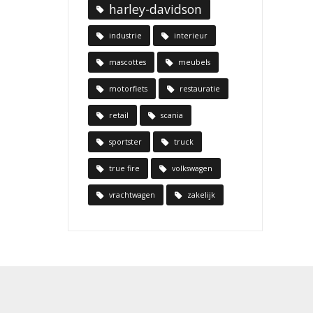
harley-davidson
industrie
interieur
mascottes
meubels
motorfiets
restauratie
retail
scania
sportster
truck
true fire
volkswagen
vrachtwagen
zakelijk