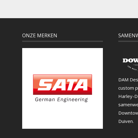
ONZE MERKEN
SAMEN
DAM Desi
custom p
Harley-D
samenwe
Downtown
Duiven.