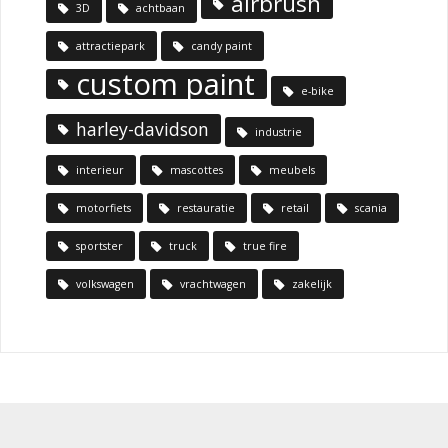
airbrush
3D
achtbaan
attractiepark
candy paint
custom paint
e-bike
harley-davidson
industrie
interieur
mascottes
meubels
motorfiets
restauratie
retail
scania
sportster
truck
true fire
volkswagen
vrachtwagen
zakelijk