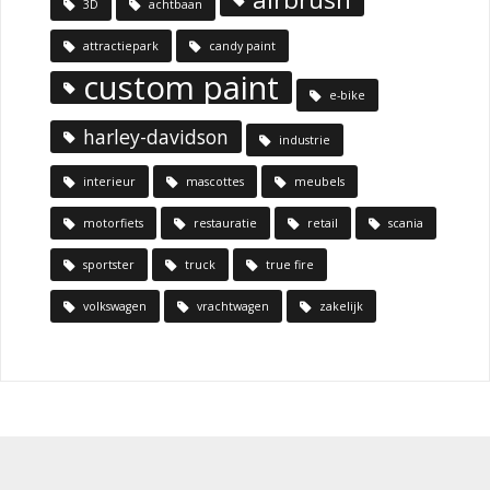
3D
achtbaan
attractiepark
candy paint
custom paint
e-bike
harley-davidson
industrie
interieur
mascottes
meubels
motorfiets
restauratie
retail
scania
sportster
truck
true fire
volkswagen
vrachtwagen
zakelijk