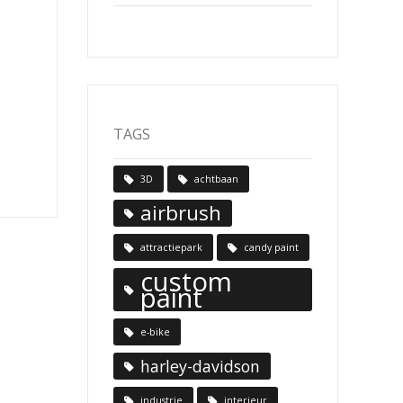
TAGS
3D
achtbaan
airbrush
attractiepark
candy paint
custom
paint
e-bike
harley-davidson
industrie
interieur