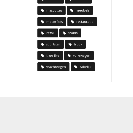
mascottes
meubels
motorfiets
restauratie
retail
scania
sportster
truck
true fire
volkswagen
vrachtwagen
zakelijk