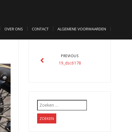
OVER ONS
CONTACT
ALGEMENE VOORWAARDEN
PREVIOUS
19_dsc6178
Zoeken
naar: