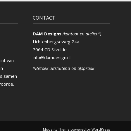
CONTACT
DAM Designs
(kantoor en atelier*)
Lichtenbergseweg 24a
7064 CD Silvolde
info@damdesign.nl
int van
en
*Bezoek uitsluitend op afspraak
ns samen
voorde.
Modality Theme
powered by
WordPress