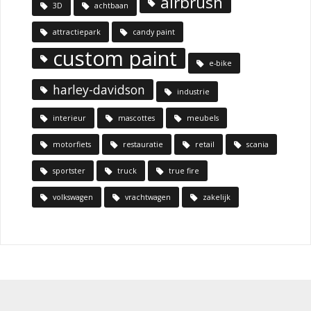
airbrush
3D
achtbaan
attractiepark
candy paint
custom paint
e-bike
harley-davidson
industrie
interieur
mascottes
meubels
motorfiets
restauratie
retail
scania
sportster
truck
true fire
volkswagen
vrachtwagen
zakelijk