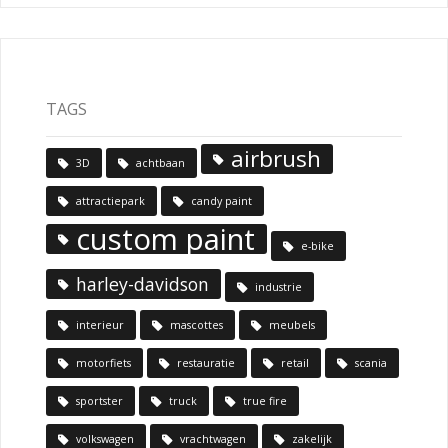
TAGS
airbrush
3D
achtbaan
attractiepark
candy paint
custom paint
e-bike
harley-davidson
industrie
interieur
mascottes
meubels
motorfiets
restauratie
retail
scania
sportster
truck
true fire
volkswagen
vrachtwagen
zakelijk