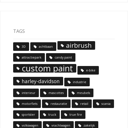
TAGS
airbrush
3D
achtbaan
attractiepark
candy paint
custom paint
e-bike
harley-davidson
industrie
interieur
mascottes
meubels
motorfiets
restauratie
retail
scania
sportster
truck
true fire
volkswagen
vrachtwagen
zakelijk